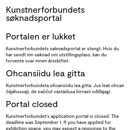
Kunstnerforbundets
søknadsportal
Portalen er lukket
Kunstnerforbundets søknadsportal er stengt. Hvis du
har sendt inn søknad om utstillingsplass, kan du
forvente svar innen årsskiftet.
Ohcansiidu lea gitta
Kunstnerforbundeta ohcansiidu lea gitta. Jus leat ohcan
čájáhussaji, de oaččut vástádusa birrasii ođđajagi.
Portal closed
Kunstnerforbundet's application portal is closed. The
deadline was September 1. If you have applied for
exhibition space, you may expect a response to the